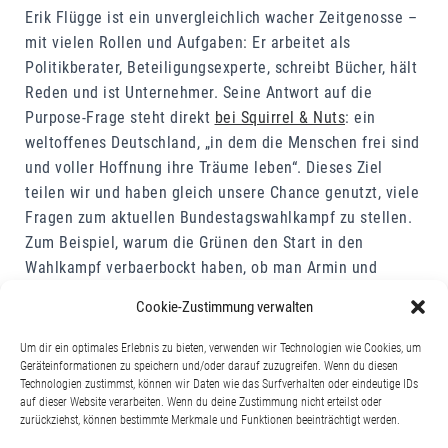
Erik Flügge ist ein unvergleichlich wacher Zeitgenosse –
mit vielen Rollen und Aufgaben: Er arbeitet als
Politikberater, Beteiligungsexperte, schreibt Bücher, hält
Reden und ist Unternehmer. Seine Antwort auf die
Purpose-Frage steht direkt
bei Squirrel & Nuts
: ein
weltoffenes Deutschland, „in dem die Menschen frei sind
und voller Hoffnung ihre Träume leben“. Dieses Ziel
teilen wir und haben gleich unsere Chance genutzt, viele
Fragen zum aktuellen Bundestagswahlkampf zu stellen.
Zum Beispiel, warum die Grünen den Start in den
Wahlkampf verbaerbockt haben, ob man Armin und
Annalena unterwegs einfach austauschen könnte und
Cookie-Zustimmung verwalten
was der Markenkern der SPD ist. Erik hat souverän und
geduldig erklärt und wir sind immer wieder beim Thema
Um dir ein optimales Erlebnis zu bieten, verwenden wir Technologien wie Cookies, um
Beteiligung durch verständliche Sprache gelandet. Für
Geräteinformationen zu speichern und/oder darauf zuzugreifen. Wenn du diesen
Technologien zustimmst, können wir Daten wie das Surfverhalten oder eindeutige IDs
uns war’s sehr erfrischend – aber hört selbst!
auf dieser Website verarbeiten. Wenn du deine Zustimmung nicht erteilst oder
zurückziehst, können bestimmte Merkmale und Funktionen beeinträchtigt werden.
Über Erik Flügge