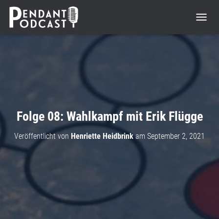
N
A
V
I
G
A
T
I
O
N
Folge 08: Wahlkampf mit Erik Flügge
U
M
Veröffentlicht von
Henriette Heidbrink
am
September 2, 2021
S
C
H
A
L
T
E
N