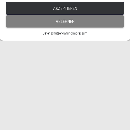
AKZEPTIEREN
ABLEHNEN
Datenschutzerklärung
Impressum
Erik Flügge ist Politologe und Germanist. Er leitet die
Agentur Squirrel & Nuts (zusammen mit Oliver Zeisberger)
und hat als Politik-, Strategie- und Kommunikationsberater
vor allem für die SPD und auch für BÜNDNIS 90/DIE