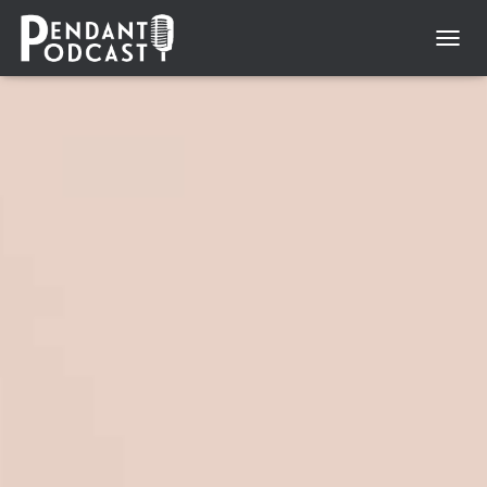
N
A
V
I
G
A
T
I
O
N
U
M
S
C
H
A
L
T
E
N