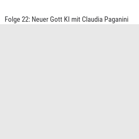
Folge 21: Lebenslanges Lernen mit Pia Sue
Helferich
Juni 24, 2025
Wie funktioniert Lernen in digitalen Settings besonders gut?
Welche unterschiedlichen Lerntypen gibt es? Was ist eigentlich
transformatives Lernen? Das haben wir diesmal mit unserer
Kollegin Pia Sue Helferich besprochen, die sich bereits seit dem
Studium
Jetzt anhören