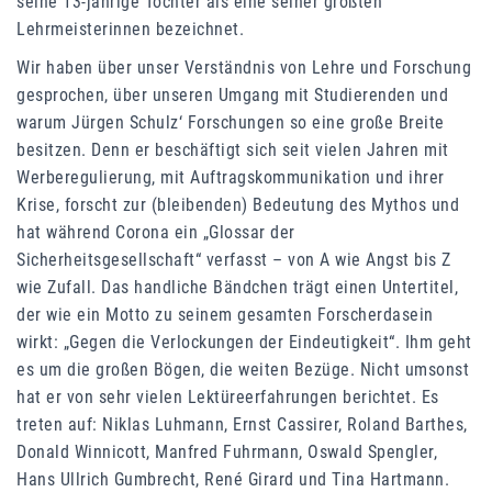
seine 13-jährige Tochter als eine seiner größten
Lehrmeisterinnen bezeichnet.
Wir haben über unser Verständnis von Lehre und Forschung
gesprochen, über unseren Umgang mit Studierenden und
warum Jürgen Schulz‘ Forschungen so eine große Breite
besitzen. Denn er beschäftigt sich seit vielen Jahren mit
Werberegulierung, mit Auftragskommunikation und ihrer
Krise, forscht zur (bleibenden) Bedeutung des Mythos und
hat während Corona ein „Glossar der
Sicherheitsgesellschaft“ verfasst – von A wie Angst bis Z
wie Zufall. Das handliche Bändchen trägt einen Untertitel,
der wie ein Motto zu seinem gesamten Forscherdasein
wirkt: „Gegen die Verlockungen der Eindeutigkeit“. Ihm geht
es um die großen Bögen, die weiten Bezüge. Nicht umsonst
hat er von sehr vielen Lektüreerfahrungen berichtet. Es
treten auf: Niklas Luhmann, Ernst Cassirer, Roland Barthes,
Donald Winnicott, Manfred Fuhrmann, Oswald Spengler,
Hans Ullrich Gumbrecht, René Girard und Tina Hartmann.