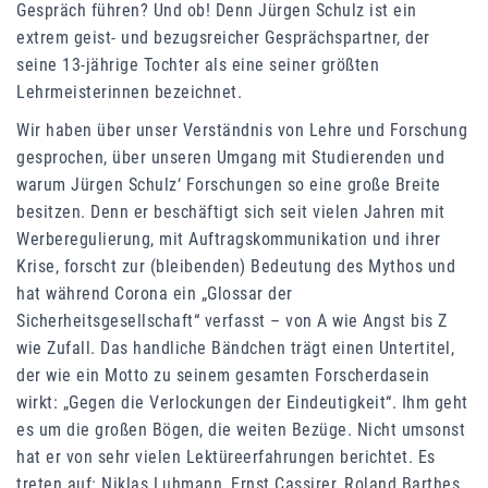
Gespräch führen? Und ob! Denn Jürgen Schulz ist ein
extrem geist- und bezugsreicher Gesprächspartner, der
seine 13-jährige Tochter als eine seiner größten
Lehrmeisterinnen bezeichnet.
Wir haben über unser Verständnis von Lehre und Forschung
gesprochen, über unseren Umgang mit Studierenden und
warum Jürgen Schulz‘ Forschungen so eine große Breite
besitzen. Denn er beschäftigt sich seit vielen Jahren mit
Werberegulierung, mit Auftragskommunikation und ihrer
Krise, forscht zur (bleibenden) Bedeutung des Mythos und
hat während Corona ein „Glossar der
Sicherheitsgesellschaft“ verfasst – von A wie Angst bis Z
wie Zufall. Das handliche Bändchen trägt einen Untertitel,
der wie ein Motto zu seinem gesamten Forscherdasein
wirkt: „Gegen die Verlockungen der Eindeutigkeit“. Ihm geht
es um die großen Bögen, die weiten Bezüge. Nicht umsonst
hat er von sehr vielen Lektüreerfahrungen berichtet. Es
treten auf: Niklas Luhmann, Ernst Cassirer, Roland Barthes,