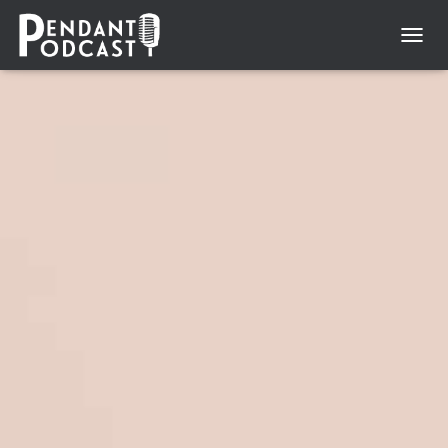
N
A
V
I
G
A
T
I
O
N
U
M
S
C
H
A
L
T
E
N