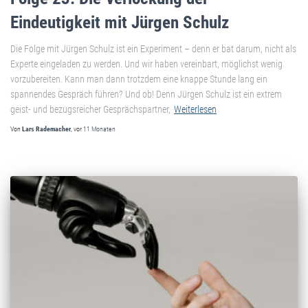
Eindeutigkeit mit Jürgen Schulz
Die Folge mit Jürgen Schulz ist ein Experiment – denn er bat darum, nicht als
Experte eingeladen zu werden. Und wir haben vereinbart, möglichst wenig
vorzubereiten. Kann man dann trotzdem eine knappe Stunde lang ein
spannendes Gespräch führen? Und ob! Denn Jürgen Schulz ist ein extrem
geist- und bezugsreicher Gesprächspartner,
Weiterlesen
Von
Lars Rademacher
, vor
11 Monaten