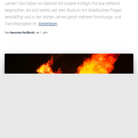
Lernen? Das haben wir diesmal mit unserer Kollegin Pia Sue Helferich
besprochen, die sich bereits seit dem Studium mit didaktischen Fragen
beschäftigt und in den letzten Jahren gleich mehrere Forschungs- und
Transferprojekte im
Weiterlesen
Von
Henriette Heidbrink
, vor
1 Jahr