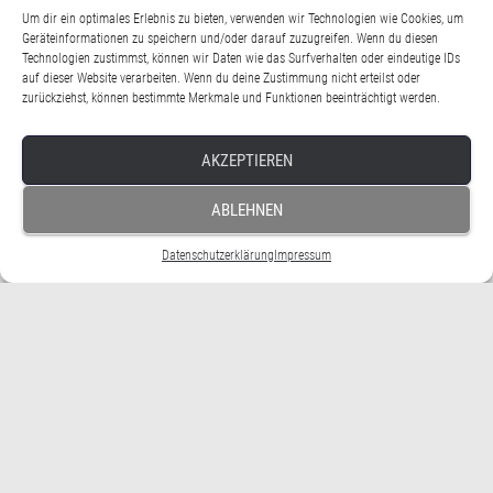
Paganini vorschlägt, ist ein interessantes Gedankenexperiment: Was von den
Um dir ein optimales Erlebnis zu bieten, verwenden wir Technologien wie Cookies, um
Geräteinformationen zu speichern und/oder darauf zuzugreifen. Wenn du diesen
Eigenschaften, die Menschen traditionell dem Göttlichen zugeschrieben
Technologien zustimmst, können wir Daten wie das Surfverhalten oder eindeutige IDs
haben, löst heute die Künstliche Intelligenz ein? Was teilweise, was ganz, was
auf dieser Website verarbeiten. Wenn du deine Zustimmung nicht erteilst oder
übererfüllt die KI sogar im Vergleich zu Gottheitsvorstellungen? In
zurückziehst, können bestimmte Merkmale und Funktionen beeinträchtigt werden.
Weiterlesen
Von
Lars Rademacher
, vor
1 Jahr
AKZEPTIEREN
ABLEHNEN
Datenschutzerklärung
Impressum