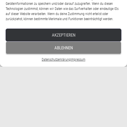
Entwicklung des Journalismus. Wir wollten mit ihm vor allem über das neue
Geräteinformationen zu speichern und/oder darauf zuzugreifen. Wenn du diesen
Vocer-Institut für Digitale Resilienz sprechen, das einzelne Journalisten, aber
Technologien zustimmst, können wir Daten wie das Surfverhalten oder eindeutige IDs
auch ganze Redaktionen und Medienhäuser berät, wie sie mit den An- und
auf dieser Website verarbeiten. Wenn du deine Zustimmung nicht erteilst oder
Überforderungen der Digitalisierung besser umgehen können –
Weiterlesen
zurückziehst, können bestimmte Merkmale und Funktionen beeinträchtigt werden.
Von
Henriette Heidbrink
, vor
2 Jahren
AKZEPTIEREN
ABLEHNEN
Datenschutzerklärung
Impressum