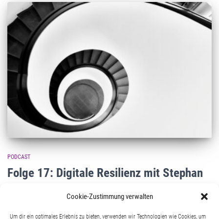
PODCAST
Folge 17: Digitale Resilienz mit Stephan
Weichert
Cookie-Zustimmung verwalten
Stephan Weichert beschäftigt sich seit vielen Jahren intensiv mit der
Um dir ein optimales Erlebnis zu bieten, verwenden wir Technologien wie Cookies, um